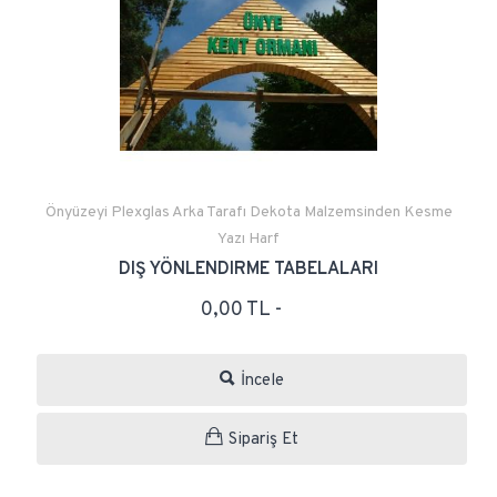
Önyüzeyi Plexglas Arka Tarafı Dekota Malzemsinden Kesme
Yazı Harf
DIŞ YÖNLENDIRME TABELALARI
0,00 TL -
İncele
Sipariş Et