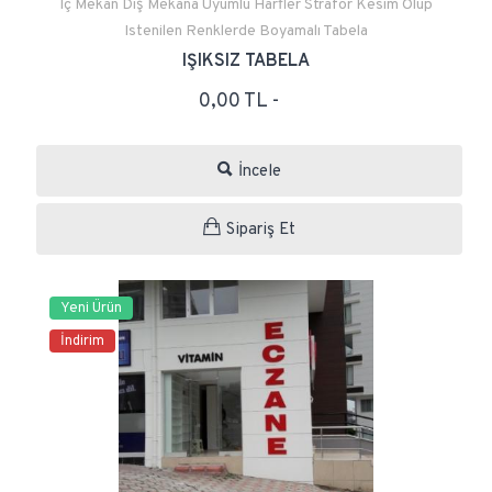
Iç Mekan Dış Mekana Uyumlu Harfler Strafor Kesim Olup
Istenilen Renklerde Boyamalı Tabela
IŞIKSIZ TABELA
0,00 TL -
İncele
Sipariş Et
Yeni Ürün
İndirim