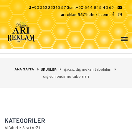
+90 362 233 10 57 Gsm:+90 544 845 40 69
arireklam55@hotmail.com
ANA SAYFA
ışıksız dış mekan tabelaları
ÜRÜNLER
dış yönlendirme tabelaları
KATEGORILER
Alfabetik Sıra (A-Z)