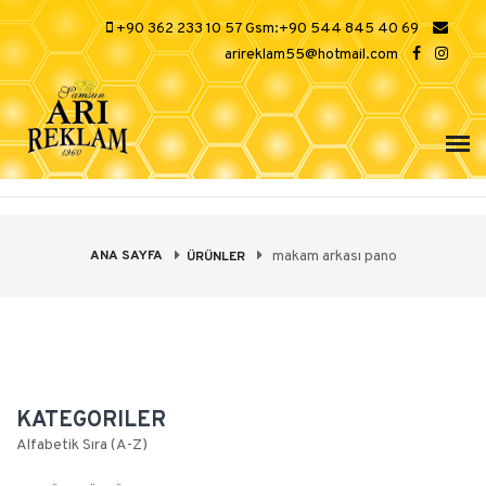
+90 362 233 10 57 Gsm:+90 544 845 40 69
arireklam55@hotmail.com
ANA SAYFA
makam arkası pano
ÜRÜNLER
KATEGORILER
Alfabetik Sıra (A-Z)