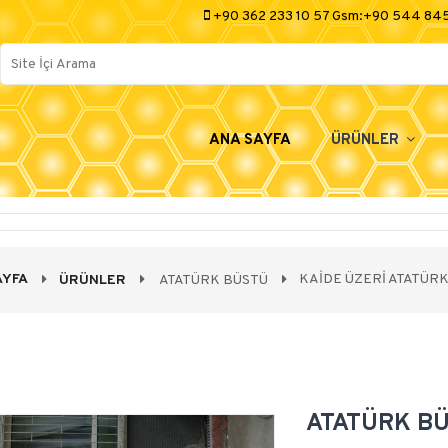
+90 362 233 10 57 Gsm:+90 544 84
ANA SAYFA
ÜRÜNLER
AYFA
KAİDE ÜZERİ ATATÜR
ÜRÜNLER
ATATÜRK BÜSTÜ
ATATÜRK B