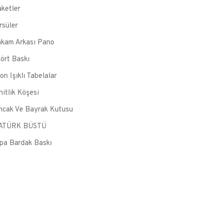
aketler
rsüler
kam Arkası Pano
şört Baskı
on Işıklı Tabelalar
hitlik Köşesi
ncak Ve Bayrak Kutusu
ATÜRK BÜSTÜ
pa Bardak Baskı