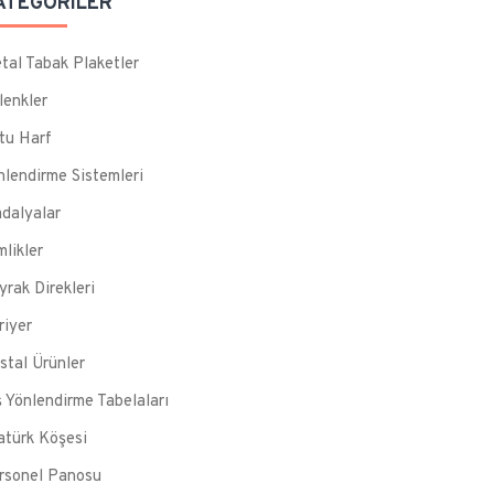
ATEGORILER
tal Tabak Plaketler
lenkler
tu Harf
nlendirme Sistemleri
dalyalar
mlikler
yrak Direkleri
riyer
istal Ürünler
ş Yönlendirme Tabelaları
atürk Köşesi
rsonel Panosu