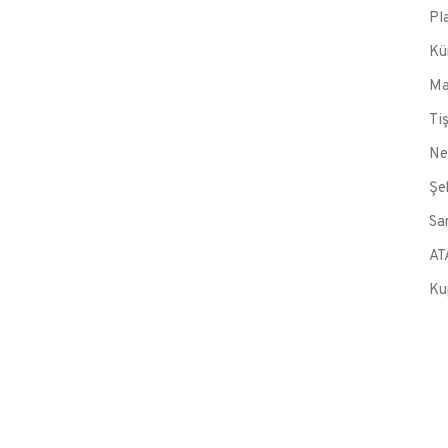
Pl
Kü
Ma
Ti
Ne
Şe
Sa
AT
Ku
ELENK, LEDLI KUTU HARF,
ATATÜRK KÖŞESI, MODÜLER
LYA, SPOR KUPALARI, MASA