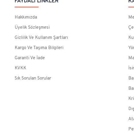
FAYDALI LINKLER
K
Hakkımızda
Me
Üyelik Sözleşmesi
Çe
Gizlilik Ve Kullanım Şartları
Ku
Kargo Ve Taşıma Bilgileri
Yö
Garanti Ve İade
Ma
KVKK
İsi
Sık Sorulan Sorular
Ba
Ba
Kr
Dı
At
Pe