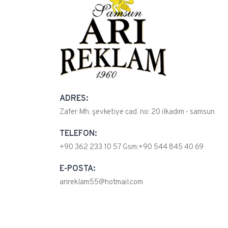
ADRES:
Zafer Mh. şevketiye cad. no: 20 ilkadım - samsun
TELEFON:
+90 362 233 10 57 Gsm:+90 544 845 40 69
E-POSTA:
arireklam55@hotmail.com