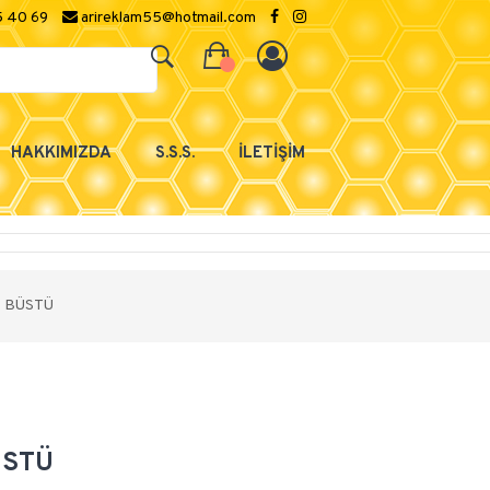
5 40 69
arireklam55@hotmail.com
HAKKIMIZDA
S.S.S.
İLETİŞİM
K BÜSTÜ
ÜSTÜ