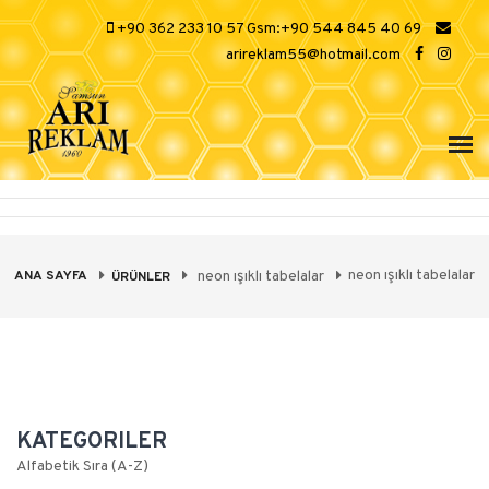
+90 362 233 10 57 Gsm:+90 544 845 40 69
arireklam55@hotmail.com
neon ışıklı tabelalar
ANA SAYFA
neon ışıklı tabelalar
ÜRÜNLER
KATEGORILER
Alfabetik Sıra (A-Z)