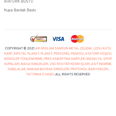
ATATÜRK BÜSTÜ
Kupa Bardak Baskı
COPYRIGHT © 2021
ARI REKLAM SAMSUN METAL ÇELENK, LEDLI KUTU
HARF, KRISTAL PLAKET, PLAKET, PERSONEL PANOSU, ATATÜRK KÖŞESI,
MODÜLER YÖNLENDIRME, PRES KABARTMA HARFLER, MADALYA, SPOR
KUPALARI, MASA ISIMLIKLERI, CNC ROUTER KESIM IŞLERI, ASIT INDIRME
TABELALAR, MAKAM BAYRAK DIREKLERI, PROTOKOL BARIYERLERI,
TATTIRMA STANDI
. ALL RIGHTS RESERVED