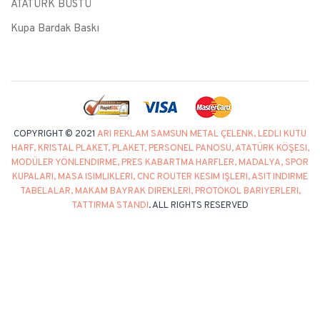
ATATÜRK BÜSTÜ
Kupa Bardak Baskı
COPYRIGHT © 2021
ARI REKLAM SAMSUN METAL ÇELENK, LEDLI KUTU
HARF, KRISTAL PLAKET, PLAKET, PERSONEL PANOSU, ATATÜRK KÖŞESI,
MODÜLER YÖNLENDIRME, PRES KABARTMA HARFLER, MADALYA, SPOR
KUPALARI, MASA ISIMLIKLERI, CNC ROUTER KESIM IŞLERI, ASIT INDIRME
TABELALAR, MAKAM BAYRAK DIREKLERI, PROTOKOL BARIYERLERI,
TATTIRMA STANDI
. ALL RIGHTS RESERVED