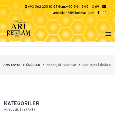
+90 362 233 10 57 Gsm:+90 544 845 40 69
arireklam55@hotmail.com
neon ışıklı tabelalar
ANA SAYFA
neon ışıklı tabelalar
ÜRÜNLER
KATEGORILER
Alfabetik Sıra (A-Z)