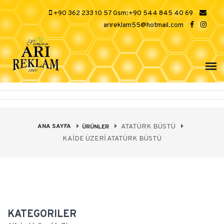
+90 362 233 10 57 Gsm:+90 544 845 40 69
arireklam55@hotmail.com
ANA SAYFA
ATATÜRK BÜSTÜ
ÜRÜNLER
KAİDE ÜZERİ ATATÜRK BÜSTÜ
KATEGORILER