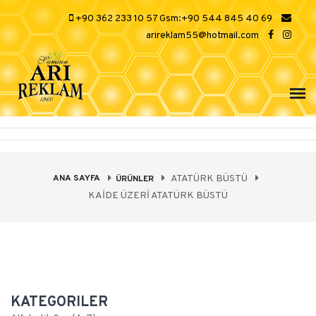
+90 362 233 10 57 Gsm:+90 544 845 40 69
arireklam55@hotmail.com
ANA SAYFA
ATATÜRK BÜSTÜ
ÜRÜNLER
KAİDE ÜZERİ ATATÜRK BÜSTÜ
KATEGORILER