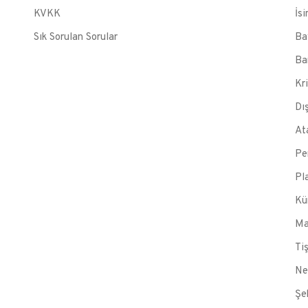
KVKK
İsi
Sık Sorulan Sorular
Ba
Ba
Kr
Dı
At
Pe
Pl
Kü
Ma
Ti
Ne
Şe