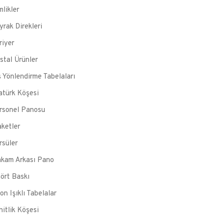
mlikler
yrak Direkleri
riyer
istal Ürünler
ş Yönlendirme Tabelaları
atürk Köşesi
rsonel Panosu
aketler
rsüler
kam Arkası Pano
şört Baskı
on Işıklı Tabelalar
hitlik Köşesi