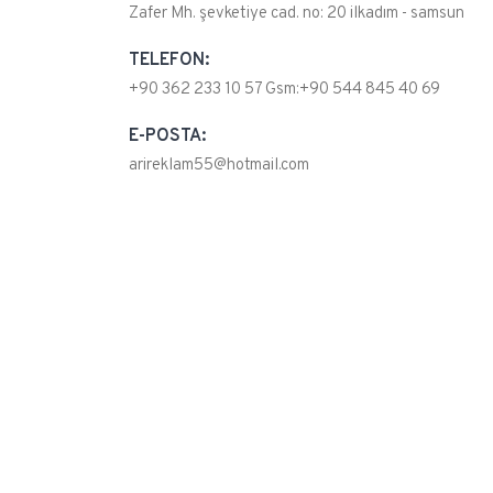
Zafer Mh. şevketiye cad. no: 20 ilkadım - samsun
TELEFON:
+90 362 233 10 57 Gsm:+90 544 845 40 69
E-POSTA:
arireklam55@hotmail.com